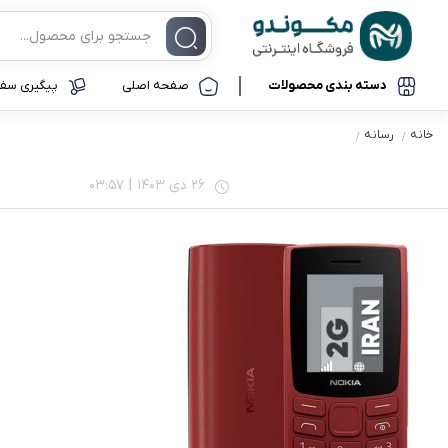
دسته بندی محصولات
صفحه اصلی
پیگیری سفا
خانه
رسانه
موبایل و تبلت
موبایل
آیفون
26 دی 1403
|
03:57
لوازم جانبی موبایل
سامسونگ
شیائومی
ساعت هوشمند
نوکیا
کامپیوتر و لپ تاپ
آنر
گجت و ابزار کاربردی
لوازم جانبی خودرو
تجهیزات ذخیره سازی