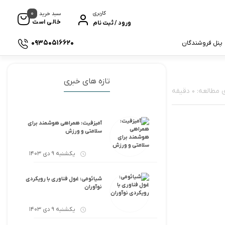
0
کاربری
سبد خرید
خالی است
ورود / ثبت نام
09350516620
پنل فروشندگان
تازه های خبری
لعه: 0 دقیقه
آمیزفیت: همراهی هوشمند برای
سلامتی و ورزش
یکشنبه 9 دی 1403
شیائومی: غول فناوری با رویکردی
نوآوران
یکشنبه 9 دی 1403