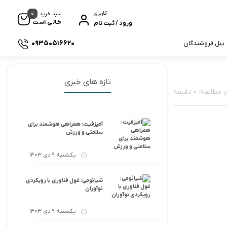
0
کاربری
سبد خرید
خالی است
ورود / ثبت نام
09350516620
پنل فروشندگان
تازه های خبری
لعه: 0 دقیقه
آمیزفیت: همراهی هوشمند برای
سلامتی و ورزش
یکشنبه 9 دی 1403
شیائومی: غول فناوری با رویکردی
نوآوران
یکشنبه 9 دی 1403