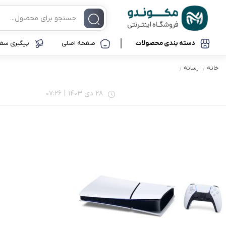
دسته بندی محصولات
صفحه اصلی
پیگیری سفا
خانه
رسانه
موبایل و تبلت
موبایل
آیفون
28 دی 1403
|
07:26
لوازم جانبی موبایل
سامسونگ
شیائومی
ساعت هوشمند
نوکیا
کامپیوتر و لپ تاپ
آنر
گجت و ابزار کاربردی
لوازم جانبی خودرو
تجهیزات ذخیره سازی