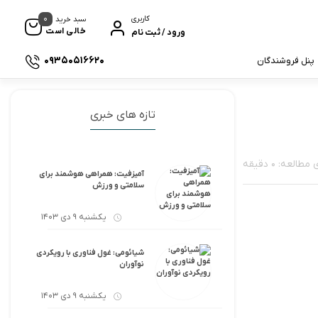
0
کاربری
سبد خرید
خالی است
ورود / ثبت نام
09350516620
پنل فروشندگان
تازه های خبری
لعه: 0 دقیقه
آمیزفیت: همراهی هوشمند برای
سلامتی و ورزش
یکشنبه 9 دی 1403
شیائومی: غول فناوری با رویکردی
نوآوران
یکشنبه 9 دی 1403