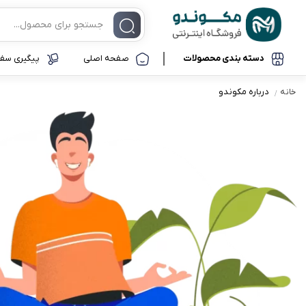
دسته بندی محصولات
صفحه اصلی
پیگیری سفا
درباره مکوندو
خانه
موبایل و تبلت
موبایل
آیفون
لوازم جانبی موبایل
سامسونگ
شیائومی
ساعت هوشمند
نوکیا
کامپیوتر و لپ تاپ
آنر
گجت و ابزار کاربردی
لوازم جانبی خودرو
تجهیزات ذخیره سازی