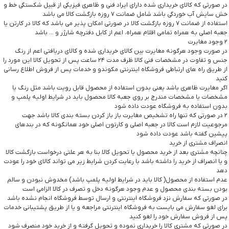
در صورتی که کالای خریداری شده دارای ایراد فنی و ظاهری فیزیکی از قبیل شکستگی خط و
خش سایش آب خوردگی باشد شامل ضمانت ۷ روزه بازگشت کالا می باشد
استفاده از ضمانت ۷ روزه بازگشت کالا در صورتی امکان پذیر می باشد که کالا در کارتن یا
جعبه اصلی به همراه تمامی اقلام همراه، اعم از کابل دفترچه شارژر و … باشد
۲ وجود مغایرت
در صورت وجود هرگونه مغایرت بین کالای خریداری شده و کالای دریافتی اعم از رنگ
جنس و تفاوت در مشخصات فنی کالا ظرف مدت ۲۴ ساعت پس از تحویل کالا این مورد را
از طریق راه های ارتباطی فروشگاه اینترنتی مکوندو و خدمات پس از فروش اطلاع رسانی
کنید
اگر مغایرت ظاهری باشد یعنی بدون استفاده از محصول قابل رویت باشد مثل رنگ یا
مشخصات یا مشخصات مندرج بر روی جعبه کالا محصول باید در شرایط اولیه پلمپ و
بدون استفاده به فروشگاه عودت داده شود
۲ در صورتی که تنها راه تشخیص مغایرت باز باز کردن بسته بندی کالا باشد جهت
مرجوعیت لازم است کالا در جعبه اصلی و کارتون اصلی خود همانگونه که در بندهای
پیشین گفته باشد عودت داده شود
انصراف مشتری از خرید
چنانچه مشتری بعد از خرید محصول یا تحویل کالا بنا به هر علتی درخواست بازگشت کالا
و یا انصراف از خرید را داشته باشد با رعایت کردن شرایط زیر می تواند کالای خود را عودت
دهد
عدم استفاده از محصول( کالا باید در شرایط اولیه پلمپ باشد) مخدوش نبودن و سالم
بودن بسته بندی محصول و عدم وجود هرگونه دخل و تصرف در کالا الزامی است
در صورتی که سفارش نزد فروشگاه اینترنتی و ارسال توسط فروشگاه انجام نشده باشد
برای لغو سفارش می بایست به فروشگاه اینترنتی مراجعه و یا از طریق پشتیبانی خدمات
پس از فروش سفارش خود را لغو کنید
در صورتی که مشتری کالا را خریداری نموده و تحویل گرفته و از خرید خود منصرف شود