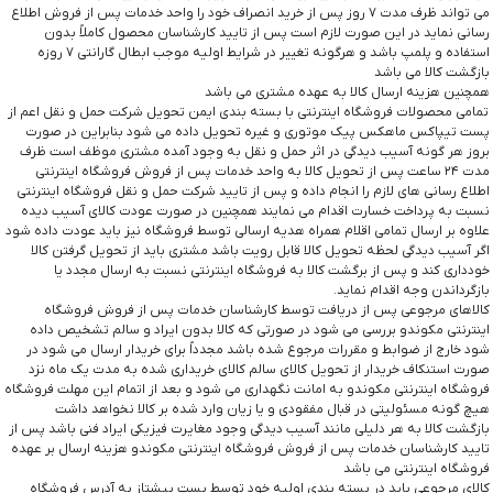
می تواند ظرف مدت ۷ روز پس از خرید انصراف خود را واحد خدمات پس از فروش اطلاع
رسانی نماید در این صورت لازم است پس از تایید کارشناسان محصول کاملاً بدون
استفاده و پلمپ باشد و هرگونه تغییر در شرایط اولیه موجب ابطال گارانتی ۷ روزه
بازگشت کالا می باشد
همچنین هزینه ارسال کالا به عهده مشتری می باشد
تمامی محصولات فروشگاه اینترنتی با بسته بندی ایمن تحویل شرکت حمل و نقل اعم از
پست تیپاکس ماهکس پیک موتوری و غیره تحویل داده می شود بنابراین در صورت
بروز هر گونه آسیب دیدگی در اثر حمل و نقل به وجود آمده مشتری موظف است ظرف
مدت ۲۴ ساعت پس از تحویل کالا به واحد خدمات پس از فروش فروشگاه اینترنتی
اطلاع رسانی های لازم را انجام داده و پس از تایید شرکت حمل و نقل فروشگاه اینترنتی
نسبت به پرداخت خسارت اقدام می نمایند همچنین در صورت عودت کالای آسیب دیده
علاوه بر ارسال تمامی اقلام همراه هدیه ارسالی توسط فروشگاه نیز باید عودت داده شود
اگر آسیب دیدگی لحظه تحویل کالا قابل رویت باشد مشتری باید از تحویل گرفتن کالا
خودداری کند و پس از برگشت کالا به فروشگاه اینترنتی نسبت به ارسال مجدد یا
بازگرداندن وجه اقدام نماید.
کالاهای مرجوعی پس از دریافت توسط کارشناسان خدمات پس از فروش فروشگاه
اینترنتی مکوندو بررسی می شود در صورتی که کالا بدون ایراد و سالم تشخیص داده
شود خارج از ضوابط و مقررات مرجوع شده باشد مجدداً برای خریدار ارسال می شود در
صورت استنکاف خریدار از تحویل کالای سالم کالای خریداری شده به مدت یک ماه نزد
فروشگاه اینترنتی مکوندو به امانت نگهداری می شود و بعد از اتمام این مهلت فروشگاه
هیچ گونه مسئولیتی در قبال مفقودی و یا زیان وارد شده بر کالا نخواهد داشت
بازگشت کالا به هر دلیلی مانند آسیب دیدگی وجود مغایرت فیزیکی ایراد فنی باشد پس از
تایید کارشناسان خدمات پس از فروش فروشگاه اینترنتی مکوندو هزینه ارسال بر عهده
فروشگاه اینترنتی می باشد
کالای مرجوعی باید در بسته بندی اولیه خود توسط پست پیشتاز به آدرس فروشگاه