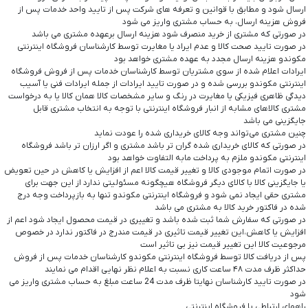
ارسال شود و مطابق با قوانین و تعرفه های شرکت پس از تایید واحد خدمات پس از
فروش هزینه ارسال، به حساب مشتری واریز می شود
در صورتی که مشتری از خرید منصرف شود هزینه ارسال برعهده مشتری می باشد
در صورت تایید صحت کالا و عدم ایراد یا مغایرت توسط کارشناسان فروشگاه اینترنتی
مکوندو هزینه ارسال مجدد به عهده مشتری خواهد بود
ایرادات اعلام شده از سوی مشتریان توسط کارشناسان خدمات پس از فروش فروشگاه
اینترنتی مکوندو بررسی شده و در صورت تایید ایرادات از جمله ایرادات فنی یا آسیب
دیدگی ظاهری فیزیکی یا مغایرت در رنگ و سایر مشخصات کالا همان کالا یا به درخواست
مشتری کالاهای مشابه از انبار فروشگاه اینترنتی با توجه به انتخاب مشتری قابل
جایگزینی می باشد
چنین مشتری می‌تواند وجه کالای خریداری شده را عودت نماید
در صورتی که کالای خریداری شده گران تر باشد مشتری و اگر ارزان تر باشد فروشگاه
اینترنتی مکوندو ملزم به پرداخت مابه التفاوت خواهد بود
در صورت اتمام موجودی کالا و تغییر قیمت کالا اعم از افزایش یا کاهش در حین تعویض
یا جایگزینی کالا با کالای دیگر فروشگاه هیچگونه مسئولیتی ندارد از این جهت برای
مشتری حقی ایجاد نمی شود و فروشگاه اینترنتی مکوندو تنها به بازپرداخت وجه درج
شده در فاکتور خرید کالا به مشتری می باشد
در صورتی که سفارش شما ثبت شده باشد و تغییری در قیمت محصول ایجاد شود اعم از
افزایش یا کاهش،این تغییر قیمت تاثیری در قیمت مندرج در فاکتور ندارد در خصوص
مرجوعیت کالا این تغییر قیمت نیز بی تاثیر است
پس از دریافت کالا توسط فروشگاه اینترنتی مکوندو کارشناسان خدمات پس از فروش
حداکثر ظرف مدت ۴۸ ساعت کاری نسبت به اعلام نظر نهایی اقدام می نمایند
در صورت تایید کارشناسان نهایتا ظرف مدت 24 ساعت مبلغ به حساب مشتری واریز می
شود
راههای ارتباطی با فروشگاه اینترنتی