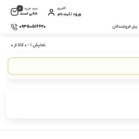
0
کاربری
سبد خرید
خالی است
ورود / ثبت نام
09350516620
پنل فروشندگان
نمایش
1
-
0
کالا از
0