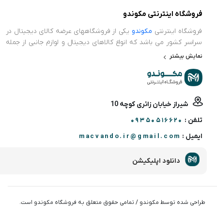
فروشگاه اینترنتی مکوندو
فروشگاه اینترنتی
مکوندو
یکی از فروشگاههای عرضه کالای دیجیتال در
سراسر کشور می باشد که انواع کالاهای دیجیتال و لوازم جانبی از جمله
ایرپاد، ساعت هوشمند، پاور بانک، محافظ صفحه نمایش، اسپیکر و
نمایش بیشتر
سایر کجت های هوشمند در حوضه تکنولوژی را عرضه می نماید.
فروشگاه اینترنتی مکوندو برای اطمینان خاطر و خریدی بدون دغدغه،
ضمانت اصالت کالا و سلامت فیزیکی را برای تمامی محصولات خود در نظر
گرفته است. تمامی محصولات عرضه شده در این فروشگاه اصلی و از
شیراز خیابان زائری کوچه 10
کیفیت بالایی برخوردار است و ضمانت اصالت کالا و سلامت فیزیکی خود
تلفن :
گواهی این امر است. اصلی ترین هدف ما جلب رضایت مصرف کننده می
09350516620
باشد. از این رو بر آنیم تا تجربه ای لذت بخش از یک خرید اینترنتی و
ایمیل :
macvando.ir@gmail.com
مقرون به صرفه را برای تمامی مصرف کنندگان فراهم آوریم.
دانلود اپلیکیشن
طراحی شده توسط مکوندو / تمامی حقوق متعلق به فروشگاه مکوندو است.