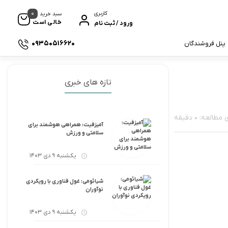
0
کاربری
سبد خرید
خالی است
ورود / ثبت نام
09350516620
پنل فروشندگان
تازه های خبری
لعه: 0 دقیقه
آمیزفیت: همراهی هوشمند برای
سلامتی و ورزش
یکشنبه 9 دی 1403
شیائومی: غول فناوری با رویکردی
نوآوران
یکشنبه 9 دی 1403