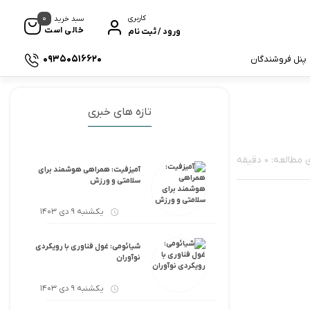
0
کاربری
سبد خرید
خالی است
ورود / ثبت نام
09350516620
پنل فروشندگان
تازه های خبری
لعه: 0 دقیقه
آمیزفیت: همراهی هوشمند برای
سلامتی و ورزش
یکشنبه 9 دی 1403
شیائومی: غول فناوری با رویکردی
نوآوران
یکشنبه 9 دی 1403