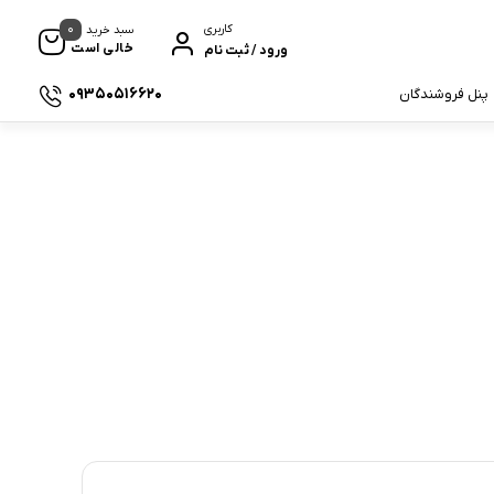
0
کاربری
سبد خرید
خالی است
ورود / ثبت نام
09350516620
پنل فروشندگان