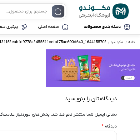
دسته بندی محصولات
صفحه اصلی
پیگیری سفا
f31f53eabfd9778a3455511cefaf75ae690d640_1644155703
خانه
مکوندو
موبایل و تبلت
موبایل
آیفون
لوازم جانبی موبایل
سامسونگ
شیائومی
ساعت هوشمند
نوکیا
کامپیوتر و لپ تاپ
آنر
دیدگاهتان را بنویسید
گجت و ابزار کاربردی
نشانی ایمیل شما منتشر نخواهد شد.
بخش‌های موردنیاز علامت‌گذ
لوازم جانبی خودرو
دیدگاه
*
تجهیزات ذخیره سازی