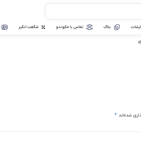
رشات
بلاگ
تماس با مکوندو
شگفت انگیز
d
اری شده‌اند
*