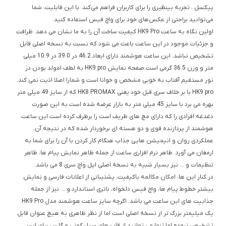
پیکسل ، تجربه بینظیری را برای کاربران فراهم می‌کند. با این قابلیت، شما
می‌توانید براحتی از عکس‌های خود برای واچ فیس استفاده کنید.
اولین نگاه به ساعت HK9 Pro کیفیت ساخت آن را به ما نشان می دهد. ظرافت
و جزئیات موجود در این ساعت باعث می شود که نسبت به نسخه اصلی قابل
تشخیص نباشد. این ساعت هوشمند دارای ابعاد 46.2 در 39.0 در 10.9 میلی
متر و وزن 36.5 گرمی است.صفحه نمایش HK9 pro به لطف امولد بودن در
نور مستقیم آفتاب به خوبی مشخص و خوانا است و شمارا اصلا اذیت نمی کند.
HK9 pro با بر خلاف سری قبل خود یعنی HK8 PROMAX که از سایز 49 میلی متر
بهره می برد با سایز 45 میلی متر به بازار عرضه شده است.به این صورت
دغدغه افرادی را که دارای مچ های ظریف است را برطرف کرده است.این ساعت
هوشمند از پردازنده قوی و دو هسته ای برخوردار شده که در نتیجه آن،
عملکردی روان و انیمیشن هایی جذاب هنگام کار کردن با آن را برای شما به
ارمغان می آورد. ظاهر نرم افزاری ساعت از جمله ظاهر نمایش پیام ها، ظاهر
تنظیمات و … نیز بسیار شبیه به نسخه اصلی اپل واچ سری 8 می باشد.
در کنار این ها، امکان مکالمه باکیفیت، پشتیبانی از اعلانات فارسی و نمایش
بیشتر خطوط پیام ها، واچ فیس دلخواه، باتری استاندارد و … نیز از جمله
جذابیت های این ساعت می باشد. اگرچه سایز ساعت هوشمند مدل HK9 Pro
یک میلیمتر بزرگ تر از نسخه اصلی است اما از نظر ظاهری به هیچ عنوان قابل
تشخیص نبوده اما تنها می توانید از قاب های سیلیکونی و گلس برای این