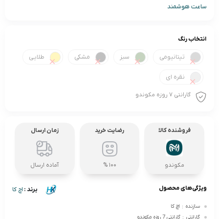
ساعت هوشمند
انتخاب رنگ
تیتانیومی
سبز
مشکی
طلایی
نقره ای
گارانتی 7 روزه مکوندو
فروشنده کالا
رضایت خرید
زمان ارسال
مکوندو
100 %
آماده ارسال
ویژگی‌های محصول
برند :
اچ کا
سازنده
:
اچ کا
گارانتی
:
گارانتی 7 روزه مکوندو