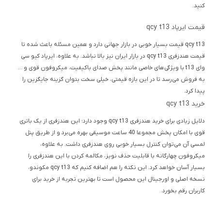
کنید.
قیمت ایرپاد qcy t13
qcy t13 قیمت بسیار خوبی در بازار جهانی دارد و همین مسئله باعث شده تا
قیمت هندزفری qcy t13 در بازار ایران نیز بالا نباشد. به علاوه، ایرپاد کیو سی
وای t13 با ویژگی‌های خاصی مانند پخش صدای باکیفیت، میکروفون قوی و …
به فروش می‌رسد تا در این بازه قیمتی، خیلی سخت بتوان گزینه جایگزین را
پیدا کرد.
خرید qcy t13
دلایل زیادی برای خرید هندزفری qcy t13 وجود دارد؛ این هندزفری از یک باتری
قوی با امکان پخش مجموعا 40 ساعت موسیقی بهره می‌برد و از طریق پنل
لمسی آن می‌توان کنترل بسیار خوبی روی هندزفری داشت. به علاوه،
میکروفون چهارگانه با قابلیت حذف نویز، مکالمه کردن با این هندزفری را
بسیار آسان خواهد کرد. این نکته را هم اضافه کنیم که qcy t13 مکوندو،
نسخه اصلی و اورجینال این محصول است تا بهترین تجربه از خرید برای
کاربران رقم بخورد.