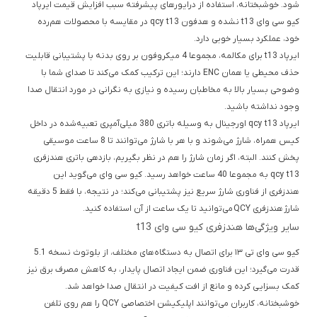
شود. خوشبختانه، استفاده از درایورهای پیشرفته سبب افزایش قیمت ایرپاد
کیو سی وای t13 نشده و هدفون qcy t13 در مقایسه با محصولات هم‌رده
خود، عملکرد بسیار خوبی دارد.
ایرپاد t13 برای مکالمه، مجموعا 4 میکروفون بر روی بدنه با پشتیبانی قابلیت
حذف محیطی یا همان ENC دارند؛ این ترکیب کمک می‌کند تا صدای شما با
وضوحی بسیار بالا به مخاطبان رسیده و نیازی به نگرانی در مورد انتقال صدا
وجود نداشته باشید.
ایرپاد qcy t13 اورجینال به وسیله باتری 380 میلی‌آمپری تعبیه‌شده در داخل
کیس همراه، شارژ می‌شوند و با هر با شارژ می‌توانند تا 8 ساعت موسیقی
پخش کنند. البته، اگر زمان شارژ را هم در نظر بگیریم، بازدهی باتری هندزفری
qcy t13 به مجموعا 40 ساعت خواهد رسید. کیو سی وای می‌گوید این
هندزفری از فناوری شارژ سریع نیز پشتیبانی می‌کند؛ در نتیجه، با فقط 5 دقیقه
شارژ هندزفری QCY می‌توانید تا یک ساعت از آن استفاده کنید.
سایر ویژگی‌ها هندزفری کیو سی وای t13
کیو سی وای تی ۱۳ برای اتصال به دستگاه‌های مختلف، از بلوتوث نسخه 5.1
قدرت می‌گیرد؛ این فناوری ضمن ایجاد اتصال پایدار، به کاهش مصرف برق نیز
کمک بسزایی کرده و مانع از افت کیفیت در انتقال صدا خواهد شد.
خوشبختانه، کاربران می‌توانند اپلیکیشن اختصاصی QCY را هم روی تلفن