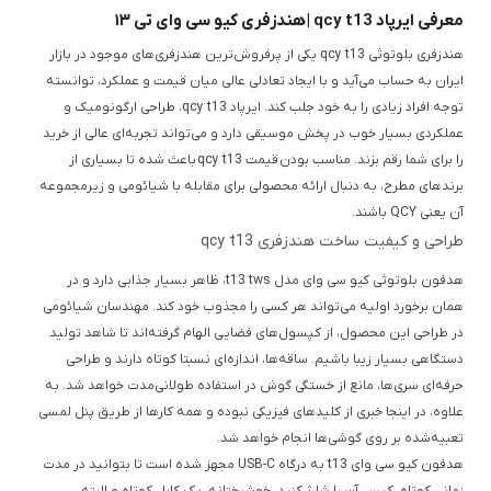
معرفی ایرپاد qcy t13 | هندزفری کیو سی وای تی ۱۳
هندزفری بلوتوثی qcy t13 یکی از پرفروش‌ترین هندزفری‌های موجود در بازار
ایران به حساب می‌آید و با ایجاد تعادلی عالی میان قیمت و عملکرد، توانسته
توجه افراد زیادی را به خود جلب کند. ایرپاد qcy t13، طراحی ارگونومیک و
عملکردی بسیار خوب در پخش موسیقی دارد و می‌تواند تجربه‌ای عالی از خرید
را برای شما رقم بزند. مناسب بودن قیمت qcy t13 باعث شده تا بسیاری از
برندهای مطرح، به دنبال ارائه محصولی برای مقابله با شیائومی و زیرمجموعه
آن یعنی QCY باشند.
طراحی و کیفیت ساخت هندزفری qcy t13
هدفون بلوتوثی کیو سی وای مدل t13 tws، ظاهر بسیار جذابی دارد و در
همان برخورد اولیه می‌تواند هر کسی را مجذوب خود کند. مهندسان شیائومی
در طراحی این محصول، از کپسول‌های فضایی الهام گرفته‌اند تا شاهد تولید
دستگاهی بسیار زیبا باشیم. ساقه‌ها، اندازه‌ای نسبتا کوتاه دارند و طراحی
حرفه‌ای سری‌ها، مانع از خستگی گوش در استفاده طولانی‌مدت خواهد شد. به
علاوه، در اینجا خبری از کلیدهای فیزیکی نبوده و همه کارها از طریق پنل لمسی
تعبیه‌شده بر روی گوشی‌ها انجام خواهد شد.
هدفون کیو سی وای t13 به درگاه USB-C مجهز شده است تا بتوانید در مدت