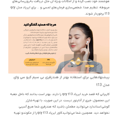
هوشمند خود نصب کرده و از امکانات ویژه آن مثل دریافت به‌روزرسانی‌های
مربوطه، تنظیم صدا، شخصی‌سازی فرمان‌های لمسی و … برای ایرپاد مدل qcy
t13 برخوردار شوند.
پیشنهادهایی برای استفاده بهتر از هندزفری بی سیم کیو سی وای
مدل t13
کاربرانی که قصد خرید ایرپاد qcy t13 را دارند، بهتر است بدانند که داخل جعبه
این محصول، خبری از آداپتور نیست. در این صورت، با تهیه شارژر
گوشی استاندارد می‌توانید مطمئن باشید که هندزفری شما هیچ آسیبی
نخواهد دید. همچنین شما می‌توانید کاور ایرپاد qcy t13 را از مکوندو تهیه