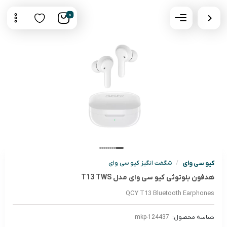
0
کیو سی وای
/
شگفت انگیز کیو سی وای
هدفون بلوتوثی کیو سی وای مدل T13 TWS
QCY T13 Bluetooth Earphones
شناسه محصول:
mkp-124437