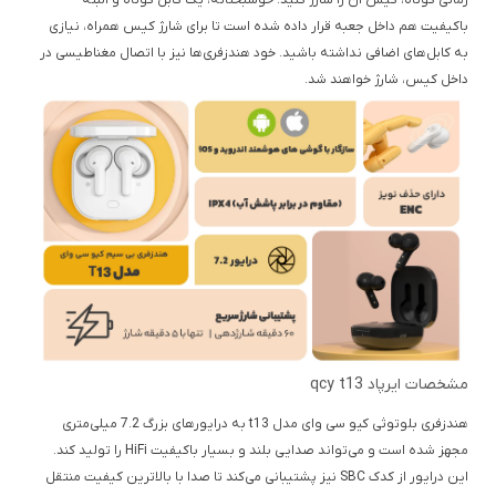
زمانی کوتاه، کیس آن را شارژ کنید. خوشبختانه، یک کابل کوتاه و البته
باکیفیت هم داخل جعبه قرار داده شده است تا برای شارژ کیس همراه، نیازی
به کابل‌های اضافی نداشته باشید. خود هندزفری‌ها نیز با اتصال مغناطیسی در
داخل کیس، شارژ خواهند شد.
مشخصات ایرپاد qcy t13
هندزفری بلوتوثی کیو سی وای مدل t13 به درایورهای بزرگ 7.2 میلی‌متری
مجهز شده است و می‌تواند صدایی بلند و بسیار باکیفیت HiFi را تولید کند.
این درایور از کدک SBC نیز پشتیبانی می‌کند تا صدا با بالاترین کیفیت منتقل