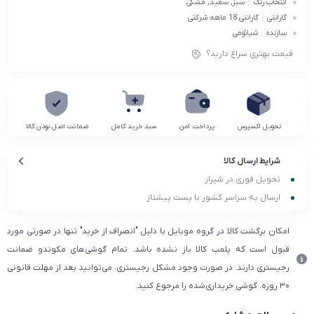
انتخاب رنگ
:
سبز, سفید, مشکی
گارانتی
:
گارانتی 18 ماهه شرکتی
سازنده
:
شیائومی
قیمت بهتری سراغ دارید؟
تحویل اکسپرس
پرداخت امن
سبد خرید کامل
ضمانت اصل بودن کالا
شرایط ارسال کالا
تحویل فوری در شیراز
ارسال به سراسر کشور با پست پیشتاز
امکان برگشت کالا در گروه موبایل با دلیل "انصراف از خرید" تنها در صورتی مورد
قبول است که پلمب کالا باز نشده باشد. تمام گوشی‌های مکوندو ضمانت
رجیستری دارند. در صورت وجود مشکل رجیستری، می‌توانید بعد از مهلت قانونی
۳۰ روزه، گوشی خریداری‌شده را مرجوع کنید.