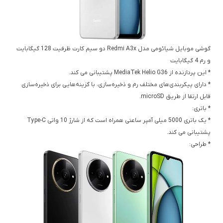
گوشی موبایل شیائومی مدل Redmi A3x دو سیم کارت ظرفیت 128 گیگابایت
و رم 4 گیگابایت
* این پردازنده از MediaTek Helio G36 پشتیبانی می کند.
* دارای پیکربندی‌های مختلف رم و ذخیره‌سازی، با گزینه‌هایی برای ذخیره‌سازی
قابل ارتقا از طریق microSD.
* باتری:
* یک باتری 5000 میلی آمپر ساعتی همراه است که از شارژ 10 واتی Type-C
پشتیبانی می کند.
* طراحی: