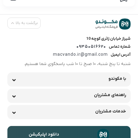
برگشت به بالا
شیراز خیابان زائری کوچه 10
09350516620
شماره تماس
macvando.ir@gmail.com
آدرس ایمیل
شنبه تا پنج شنبه، 10 صبح تا 10 شب پاسخگوی شما هستیم.
با مکوندو
راهنمای مشتریان
خدمات مشتریان
دانلود اپلیکیشن