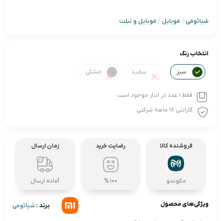
شیائومی
/
موبایل
/
موبایل و تبلت
انتخاب رنگ
سبز
سفید
مشکی
فقط 1 عدد در انبار موجود است
گارانتی 18 ماهه شرکتی
فروشنده کالا
رضایت خرید
زمان ارسال
مکوندو
100 %
آماده ارسال
ویژگی‌های محصول
برند :
شیائومی