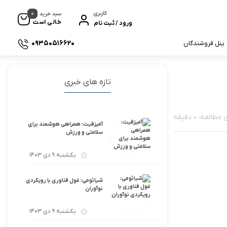
0
کاربری
سبد خرید
خالی است
ورود / ثبت نام
09350516620
پنل فروشندگان
تازه های خبری
لعه: 0 دقیقه
آمیزفیت: همراهی هوشمند برای
سلامتی و ورزش
یکشنبه 9 دی 1403
شیائومی: غول فناوری با رویکردی
نوآوران
یکشنبه 9 دی 1403